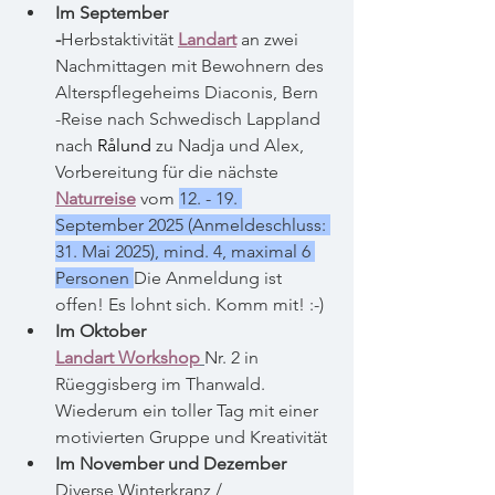
Im September
-
Herbstaktivität 
Landart
an zwei 
Nachmittagen mit Bewohnern des 
Alterspflegeheims Diaconis, Bern
-Reise nach Schwedisch Lappland 
nach 
Rålund
 zu Nadja und Alex, 
Vorbereitung für die nächste 
Naturreise
 vom 
12. - 19. 
September 2025 (Anmeldeschluss: 
31. Mai 2025), mind. 4, maximal 6 
Personen
Die Anmeldung ist 
offen! Es lohnt sich. Komm mit! :-)
Im Oktober
Landart Workshop
Nr. 2 in 
Rüeggisberg im Thanwald. 
Wiederum ein toller Tag mit einer 
motivierten Gruppe und Kreativität
Im November und Dezember 
Diverse Winterkranz / 