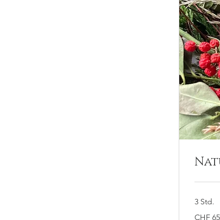
Nat
3 Std.
65
CHF 65
Schweizer