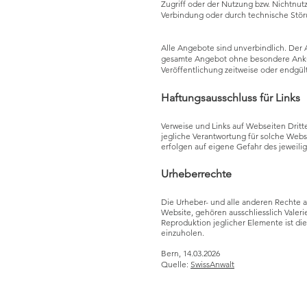
Zugriff oder der Nutzung bzw. Nichtnut
Verbindung oder durch technische Stör
Alle Angebote sind unverbindlich. Der A
gesamte Angebot ohne besondere Ankün
Veröffentlichung zeitweise oder endgült
Haftungsausschluss für Links
Verweise und Links auf Webseiten Dritt
jegliche Verantwortung für solche Webs
erfolgen auf eigene Gefahr des jeweili
Urheberrechte
Die Urheber- und alle anderen Rechte a
Website, gehören ausschliesslich Valer
Reproduktion jeglicher Elemente ist di
einzuholen.
Bern, 14.03.2026
Quelle:
SwissAnwalt